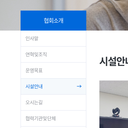
협회소개
인사말
연혁및조직
시설안
운영목표
시설안내
오시는길
협력기관및단체